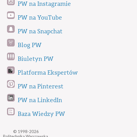
PW na Instagramie
PW na YouTube
PW na Snapchat
Blog PW
Biuletyn PW
Platforma Ekspertów
PW na Pinterest
PW na LinkedIn
Baza Wiedzy PW
© 1998-2026
Politechnika Warszawska,