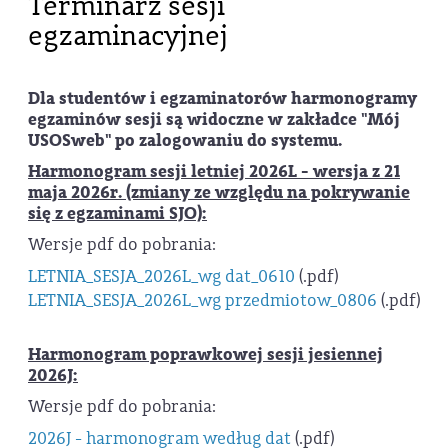
Terminarz sesji
egzaminacyjnej
Dla studentów i egzaminatorów harmonogramy
egzaminów sesji są widoczne w zakładce "Mój
USOSweb" po zalogowaniu do systemu.
Harmonogram sesji letniej 2026L - wersja z 21
maja 2026r. (zmiany ze względu na pokrywanie
się z egzaminami SJO):
Wersje pdf do pobrania:
LETNIA_SESJA_2026L_wg dat_0610
(.pdf)
LETNIA_SESJA_2026L_wg przedmiotow_0806
(.pdf)
Harmonogram poprawkowej sesji jesiennej
2026J:
Wersje pdf do pobrania:
2026J - harmonogram według dat
(.pdf)