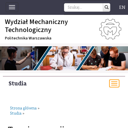
EN
Toggle
navigation
Wydział Mechaniczny
Technologiczny
Politechnika Warszawska
Studia
Togg
navi
Strona główna
»
Studia
»