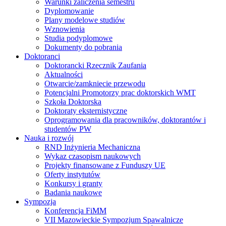
Warunki zaliczenia semestru
Dyplomowanie
Plany modelowe studiów
Wznowienia
Studia podyplomowe
Dokumenty do pobrania
Doktoranci
Doktorancki Rzecznik Zaufania
Aktualności
Otwarcie/zamkniecie przewodu
Potencjalni Promotorzy prac doktorskich WMT
Szkoła Doktorska
Doktoraty eksternistyczne
Oprogramowania dla pracowników, doktorantów i
studentów PW
Nauka i rozwój
RND Inżynieria Mechaniczna
Wykaz czasopism naukowych
Projekty finansowane z Funduszy UE
Oferty instytutów
Konkursy i granty
Badania naukowe
Sympozja
Konferencja FiMM
VII Mazowieckie Sympozjum Spawalnicze