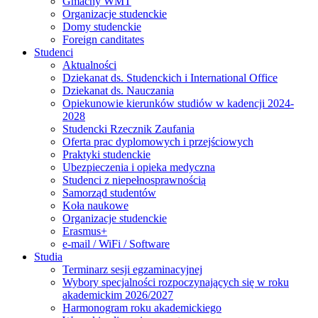
Gmachy WMT
Organizacje studenckie
Domy studenckie
Foreign canditates
Studenci
Aktualności
Dziekanat ds. Studenckich i International Office
Dziekanat ds. Nauczania
Opiekunowie kierunków studiów w kadencji 2024-
2028
Studencki Rzecznik Zaufania
Oferta prac dyplomowych i przejściowych
Praktyki studenckie
Ubezpieczenia i opieka medyczna
Studenci z niepełnosprawnością
Samorząd studentów
Koła naukowe
Organizacje studenckie
Erasmus+
e-mail / WiFi / Software
Studia
Terminarz sesji egzaminacyjnej
Wybory specjalności rozpoczynających się w roku
akademickim 2026/2027
Harmonogram roku akademickiego