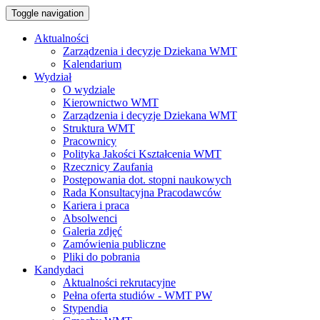
Toggle navigation
Aktualności
Zarządzenia i decyzje Dziekana WMT
Kalendarium
Wydział
O wydziale
Kierownictwo WMT
Zarządzenia i decyzje Dziekana WMT
Struktura WMT
Pracownicy
Polityka Jakości Kształcenia WMT
Rzecznicy Zaufania
Postępowania dot. stopni naukowych
Rada Konsultacyjna Pracodawców
Kariera i praca
Absolwenci
Galeria zdjęć
Zamówienia publiczne
Pliki do pobrania
Kandydaci
Aktualności rekrutacyjne
Pełna oferta studiów - WMT PW
Stypendia