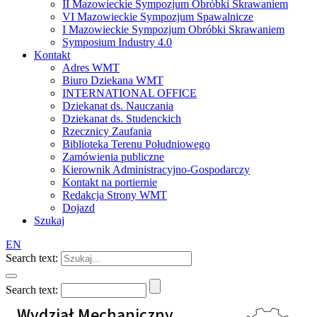
II Mazowieckie Sympozjum Obróbki Skrawaniem
VI Mazowieckie Sympozjum Spawalnicze
I Mazowieckie Sympozjum Obróbki Skrawaniem
Symposium Industry 4.0
Kontakt
Adres WMT
Biuro Dziekana WMT
INTERNATIONAL OFFICE
Dziekanat ds. Nauczania
Dziekanat ds. Studenckich
Rzecznicy Zaufania
Biblioteka Terenu Południowego
Zamówienia publiczne
Kierownik Administracyjno-Gospodarczy
Kontakt na portiernie
Redakcja Strony WMT
Dojazd
Szukaj
EN
Search text:
Search text:
Wydział Mechaniczny