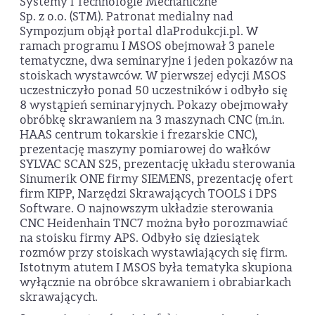
Systemy i Technologie Mechaniczne
Sp. z o.o. (STM). Patronat medialny nad
Sympozjum objął portal dlaProdukcji.pl. W
ramach programu I MSOS obejmował 3 panele
tematyczne, dwa seminaryjne i jeden pokazów na
stoiskach wystawców. W pierwszej edycji MSOS
uczestniczyło ponad 50 uczestników i odbyło się
8 wystąpień seminaryjnych. Pokazy obejmowały
obróbkę skrawaniem na 3 maszynach CNC (m.in.
HAAS centrum tokarskie i frezarskie CNC),
prezentację maszyny pomiarowej do wałków
SYLVAC SCAN S25, prezentację układu sterowania
Sinumerik ONE firmy SIEMENS, prezentację ofert
firm KIPP, Narzędzi Skrawających TOOLS i DPS
Software. O najnowszym układzie sterowania
CNC Heidenhain TNC7 można było porozmawiać
na stoisku firmy APS. Odbyło się dziesiątek
rozmów przy stoiskach wystawiających się firm.
Istotnym atutem I MSOS była tematyka skupiona
wyłącznie na obróbce skrawaniem i obrabiarkach
skrawających.