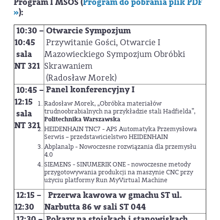
Program I MSOS (
Program do pobrania plik PDF
»
):
10:30 –
Otwarcie Sympozjum
10:45
Przywitanie Gości, Otwarcie I
sala
Mazowieckiego Sympozjum Obróbki
NT 321
Skrawaniem
(Radosław Morek)
Panel konferencyjny I
10:45 –
12:15
Radosław Morek, „Obróbka materiałów
trudnoobrabialnych na przykładzie stali Hadfielda”,
sala
Politechnika Warszawska
NT 321
HEIDENHAIN TNC7 - APS Automatyka Przemysłowa
Serwis – przedstawicielstwo HEIDENHAIN
Abplanalp - Nowoczesne rozwiązania dla przemysłu
4.0
SIEMENS - SINUMERIK ONE - nowoczesne metody
przygotowywania produkcji na maszynie CNC przy
użyciu platformy Run MyVirtual Machine
12:15 –
Przerwa kawowa w gmachu ST ul.
12:30
Narbutta 86 w sali ST 044
12:30 –
Pokazy na stoiskach i stanowiskach