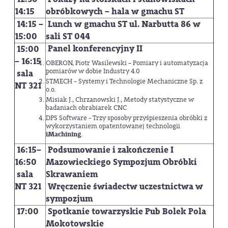
14:15
obróbkowych
– hala w gmachu ST
14:15 –
Lunch w gmachu ST ul. Narbutta 86 w
15:00
sali ST 044
Panel konferencyjny II
15:00
– 16:15
OBERON, Piotr Wasilewski – Pomiary i automatyzacja
pomiarów w dobie Industry 4.0
sala
STMECH – Systemy i Technologie Mechaniczne Sp. z
NT 321
o.o.
Misiak J., Chrzanowski J., Metody statystyczne w
badaniach obrabiarek CNC
DPS Software - Trzy sposoby przyśpieszenia obróbki z
wykorzystaniem opatentowanej technologii
iMachining
.
16:15–
Podsumowanie i zakończenie I
16:50
Mazowieckiego Sympozjum Obróbki
sala
Skrawaniem
NT 321
Wręczenie świadectw uczestnictwa w
sympozjum
17:00
Spotkanie towarzyskie Pub Bolek Pola
Mokotowskie