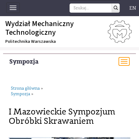
EN
Toggle
navigation
Wydział Mechaniczny
Technologiczny
Politechnika Warszawska
Sympozja
Togg
navi
Strona główna
»
Sympozja
»
I Mazowieckie Sympozjum
Obróbki Skrawaniem