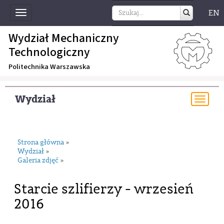
EN
Toggle
navigation
Wydział Mechaniczny
Technologiczny
Politechnika Warszawska
Wydział
Togg
navi
Strona główna
»
Wydział
»
Galeria zdjęć
»
Starcie szlifierzy - wrzesień
2016