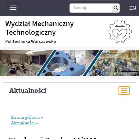
EN
Toggle
navigation
Wydział Mechaniczny
Technologiczny
Politechnika Warszawska
Aktualności
Togg
navi
Strona główna
»
Aktualności
»