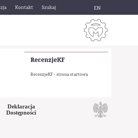
zja
Kontakt
Szukaj
EN
RecenzjeKF
RecenzjeKF - strona startowa
Deklaracja
Dostępności