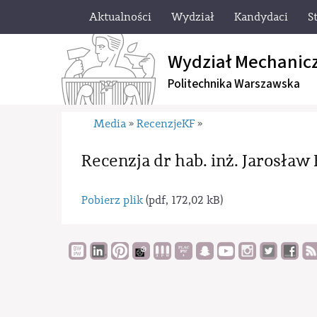
Aktualności
Wydział
Kandydaci
S
Wydział Mechanic
Politechnika Warszawska
Media
RecenzjeKF
»
»
Recenzja dr hab. inż. Jarosław F
Pobierz plik
(pdf, 172,02 kB)