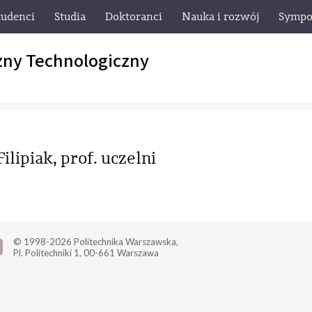
tudenci
Studia
Doktoranci
Nauka i rozwój
Sympo
zny Technologiczny
ilipiak, prof. uczelni
© 1998-2026
Politechnika Warszawska,
Pl. Politechniki 1,
00-661 Warszawa