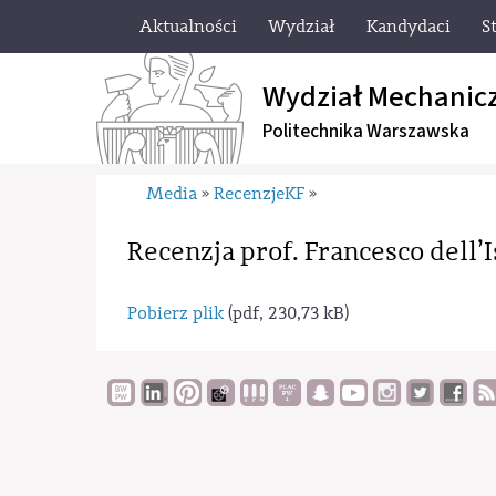
Aktualności
Wydział
Kandydaci
S
Wydział Mechanic
Politechnika Warszawska
Media
RecenzjeKF
»
»
Recenzja prof. Francesco dell’I
Pobierz plik
(pdf, 230,73 kB)