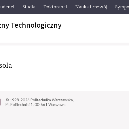
tudenci
Studia
Doktoranci
Nauka i rozwój
Sympo
zny Technologiczny
sola
© 1998-2026
Politechnika Warszawska,
Pl. Politechniki 1,
00-661 Warszawa