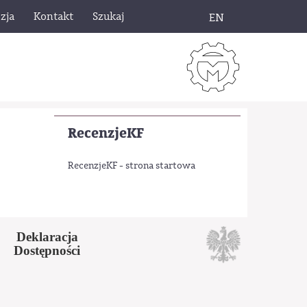
zja
Kontakt
Szukaj
EN
RecenzjeKF
RecenzjeKF - strona startowa
Deklaracja
Dostępności