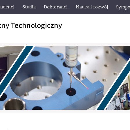
tudenci
Studia
Doktoranci
Nauka i rozwój
Sympo
zny Technologiczny