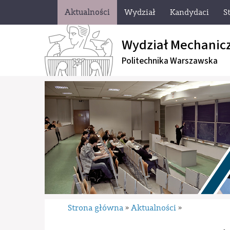
Aktualności
Wydział
Kandydaci
S
Wydział Mechanic
Politechnika Warszawska
Strona główna
Aktualności
»
»