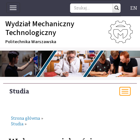
EN
Toggle
navigation
Wydział Mechaniczny
Technologiczny
Politechnika Warszawska
Studia
Togg
navi
Strona główna
»
Studia
»