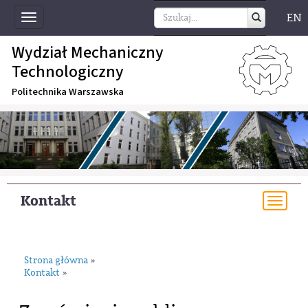
EN
Toggle
navigation
Wydział Mechaniczny
Technologiczny
Politechnika Warszawska
Kontakt
Togg
navi
Strona główna
»
Kontakt
»