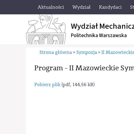
Aktualności
Wydział
Kandydaci
S
Wydział Mechanic
Politechnika Warszawska
Strona główna
Sympozja
II Mazowiecki
»
»
Program - II Mazowieckie Sy
Pobierz plik
(pdf, 144,56 kB)