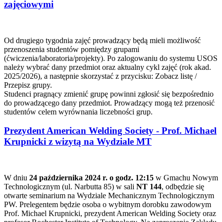
zajęciowymi
Od drugiego tygodnia zajęć prowadzący będą mieli możliwość
przenoszenia studentów pomiędzy grupami
(ćwiczenia/laboratoria/projekty). Po zalogowaniu do systemu USOS
należy wybrać dany przedmiot oraz aktualny cykl zajęć (rok akad.
2025/2026), a następnie skorzystać z przycisku: Zobacz listę /
Przepisz grupy.
Studenci pragnący zmienić grupę powinni zgłosić się bezpośrednio
do prowadzącego dany przedmiot. Prowadzący mogą też przenosić
studentów celem wyrównania liczebności grup.
Prezydent American Welding Society - Prof. Michael
Krupnicki z wizytą na Wydziale MT
W dniu
24 października 2024 r. o godz. 12:15
w Gmachu Nowym
Technologicznym (ul. Narbutta 85) w sali
NT 144
, odbędzie się
otwarte seminarium na Wydziale Mechanicznym Technologicznym
PW. Prelegentem będzie osoba o wybitnym dorobku zawodowym
Prof. Michael Krupnicki, prezydent American Welding Society oraz