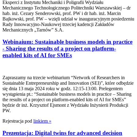
Eksperci z Instytutu Mechaniki i Poligrafii Wydziału
Mechanicznego Technologicznego Politechniki Warszawskiej – dr
hab. inż. Cezary Senderowski, prof. PW i dr hab. inż. Marcin
Bajkowski, prof. PW – wzięli udział w inauguracyjnym posiedzeniu
Rady Innowacyjno-Naukowej trzeciej kadencji Zakładów
Mechanicznych „Tarnów” S.A.
Webinaium: Sustainable business models in practice
- Sharing the results of a project on platform-
enabled kits of AI for SMEs
Zapraszamy na trzecie webinarium “Network of Researchers in
Sustainable Entrepreneurship and Innovation (SEI)”, które odbędzie
się dnia 13 maja 2024 roku w godz. 12:15-13:00. Prelegentem
wystąpienia pt.: “Sustainable business models in practice – Sharing
the results of a project on platform-enabled kits of AI for SMEs”
będzie dr inż. Krzysztof Ejsmont z Wydziału Inżynierii Produkcji
PW.
Rejestracja pod
linkiem
»
Prezentacja: Digital twins for advanced decision