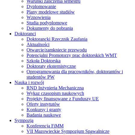
Warunki zaliczenia semestru
Dyplomowanie
Plany modelowe studiów
Wznowienia
Studia podyplomowe
Dokumenty do pobrania
Doktoranci
Doktorancki Rzecznik Zaufania
Aktualności
Otwarcie/zamkniecie przewodu
Potencjalni Promotorzy prac doktorskich WMT
Szkoła Doktorska
Doktoraty eksternistyczne
Oprogramowania dla pracowników, doktorantów i
studentów PW
Nauka i rozwój
RND Inżynieria Mechaniczna
Wykaz czasopism naukowych
Projekty finansowane z Funduszy UE
Oferty instytutów
Konkursy i granty
Badania naukowe
Sympozja
Konferencja FiMM
VII Mazowieckie Sympozjum Spawalnicze