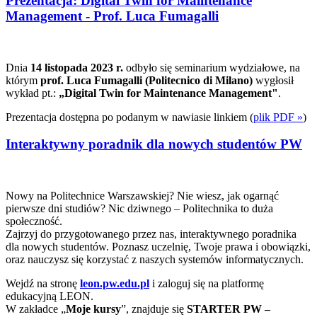
Prezentacja: Digital Twin for Maintenance
Management - Prof. Luca Fumagalli
Dnia
14 listopada 2023 r.
odbyło się seminarium wydziałowe, na
którym
prof. Luca Fumagalli (Politecnico di Milano)
wygłosił
wykład pt.:
„Digital Twin for Maintenance Management"
.
Prezentacja dostępna po podanym w nawiasie linkiem (
plik PDF »
)
Interaktywny poradnik dla nowych studentów PW
Nowy na Politechnice Warszawskiej? Nie wiesz, jak ogarnąć
pierwsze dni studiów? Nic dziwnego – Politechnika to duża
społeczność.
Zajrzyj do przygotowanego przez nas, interaktywnego poradnika
dla nowych studentów. Poznasz uczelnię, Twoje prawa i obowiązki,
oraz nauczysz się korzystać z naszych systemów informatycznych.
Wejdź na stronę
leon.pw.edu.pl
i zaloguj się na platformę
edukacyjną LEON.
W zakładce „
Moje kursy
”, znajduje się
STARTER PW –