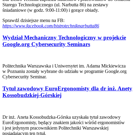
Starego Technologicznego (ul. Narbutta 86) na zestawy
śniadaniowe (w godz. 9:00-11:00) i gorące obiady.
Sprawdź dzisiejsze menu na FB:
https://www.facebook.com/bistrotechniknarbutta86
Wydział Mechaniczny Technologiczny w projekcie
Google.org Cybersecurity Seminars
Politechnika Warszawska i Uniwersytet im. Adama Mickiewicza
w Poznaniu zostały wybrane do udziału w programie Google.org
Cybersecurity Seminar.
Tytuł zawodowy EuroErgonomisty dla dr inż. Anety
Kossobudzkiej-Górskiej
Dr inż. Aneta Kossobudzka-Górska uzyskała tytuł zawodowy
EuroErgonomisty, będący znakiem jakości wśród ergonomistów
i jest jedynym pracownikiem Politechniki Warszawskiej
posiadającym ten tytuł.