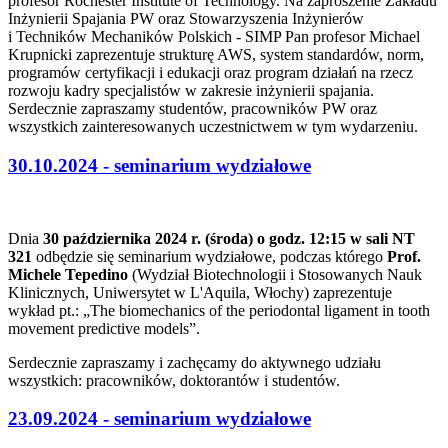
profesor Rochester Institute of Technology. Na zaproszenie Zakładu
Inżynierii Spajania PW oraz Stowarzyszenia Inżynierów
i Techników Mechaników Polskich - SIMP Pan profesor Michael
Krupnicki zaprezentuje strukturę AWS, system standardów, norm,
programów certyfikacji i edukacji oraz program działań na rzecz
rozwoju kadry specjalistów w zakresie inżynierii spajania.
Serdecznie zapraszamy studentów, pracowników PW oraz
wszystkich zainteresowanych uczestnictwem w tym wydarzeniu.
30.10.2024 - seminarium wydziałowe
Dnia
30 października 2024 r. (środa) o godz. 12:15 w sali NT
321
odbędzie się seminarium wydziałowe, podczas którego
Prof.
Michele Tepedino
(Wydział Biotechnologii i Stosowanych Nauk
Klinicznych, Uniwersytet w L'Aquila, Włochy) zaprezentuje
wykład pt.: „The biomechanics of the periodontal ligament in tooth
movement predictive models”.
Serdecznie zapraszamy i zachęcamy do aktywnego udziału
wszystkich: pracowników, doktorantów i studentów.
23.09.2024 - seminarium wydziałowe