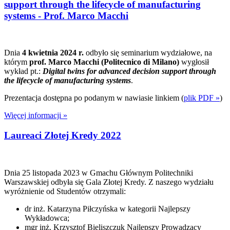
support through the lifecycle of manufacturing
systems - Prof. Marco Macchi
Dnia
4 kwietnia 2024 r.
odbyło się seminarium wydziałowe, na
którym
prof.
Marco Macchi
(Politecnico di Milano)
wygłosił
wykład pt.:
Digital twins for advanced decision support through
the lifecycle of manufacturing systems
.
Prezentacja dostępna po podanym w nawiasie linkiem (
plik PDF »
)
Więcej informacji »
Laureaci Złotej Kredy 2022
Dnia 25 listopada 2023 w Gmachu Głównym Politechniki
Warszawskiej odbyła się Gala Złotej Kredy. Z naszego wydziału
wyróżnienie od Studentów otrzymali:
dr inż. Katarzyna Piłczyńska w kategorii Najlepszy
Wykładowca;
mgr inż. Krzysztof Bieliszczuk Najlepszy Prowadzący