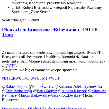
ćwiczenia, laboratoria, projekty lub seminaria;
dr inż. Robert Biernacki w kategorii Najbardziej Przyjazny
Studentom „Złote Serce”.
Serdecznie gratulujemy!
INnovaTion Ecosystems oRchestration - INTER
Team
Za nami pierwsze spotkanie nowo powstałego zespołu INnovaTion
Ecosystems oRchestration. Ustaliliśmy kierunki działania, a
prelegent @Sam Mousavi przedstawił nam możliwości współpracy
z @
VTT
.
Z niecierpliwością czekamy na kolejne spotkanie.
#INTERWUTMT
#WUTMT
#WUT
@
Rafael Popper
@
Rafał Świercz
@
Zuzanna Żołek-Tryznowska
@
Ewa Bednarczyk
@
Bart Gladysz
@
Aldona Kluczek
@
Mirosław
Nejman
@
Marcin Bajkowski
@
Jacek Kozlowski
@Michał
Baranowski