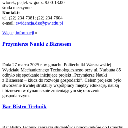
wtorek, piątek w godz. 9:00-13:00
środa nieczynne
Kontakt:
tel. (22) 234 7381; (22) 234 7604
e-mail:
ewidencja.dss@pw.edu.pl
Więcej informacji
»
Przymierze Nauki z Biznesem
Dnia 27 marca 2025 r. w gmachu Politechniki Warszawskiej
Wydziału Mechanicznego Technologicznego przy ul. Narbutta 85
odbyło się spotkanie inicjujące projekt „Przymierze Nauki
z Biznesem – klucz do rozwoju gospodarki”. Celem projektu było
stworzenie trwałej struktury współpracy między edukacją, nauką
i biznesem w dynamicznie zmieniającym się otoczeniu
gospodarczym.
Bar Bistro Technik
Bar Bistro Technik zaprasza studentów i pracowników do Gmachu