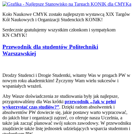
Koło Naukowe CMYK zostało najlepszym wystawcą XIX Targów
Kół Naukowych i Organizacji Studenckich KONIK!
Serdecznie gratulujemy wszystkim członkom i sympatykom
KN CMYK!
Przewodnik dla studentów Politechniki
Warszawskiej
Drodzy Studenci i Drogie Studentki, witamy Was w progach PW w
nowym roku akademickim! Życzymy Wam wielu sukcesów i
wspaniałych wrażeń.
Aby Wasze doświadczenia ze studiowania były jak najlepsze,
przygotowaliśmy dla Was krótki
przewodnik „Jak w pełni
wykorzystać czas studiów?”
. Dzięki radom absolwentek i
absolwentów PW dowiecie się, jakie postawy warto wypracować,
do jakich biur i organizacji zajrzeć, co oferuje nasza Uczelnia, a
także jak zacząć planować swój sukces zawodowy. W przewodniku
znajdziecie także listę jednostek udzielających wsparcia studentom i
studentkom PW.