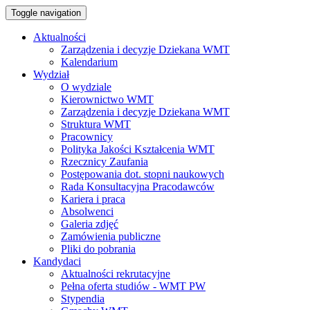
Toggle navigation
Aktualności
Zarządzenia i decyzje Dziekana WMT
Kalendarium
Wydział
O wydziale
Kierownictwo WMT
Zarządzenia i decyzje Dziekana WMT
Struktura WMT
Pracownicy
Polityka Jakości Kształcenia WMT
Rzecznicy Zaufania
Postępowania dot. stopni naukowych
Rada Konsultacyjna Pracodawców
Kariera i praca
Absolwenci
Galeria zdjęć
Zamówienia publiczne
Pliki do pobrania
Kandydaci
Aktualności rekrutacyjne
Pełna oferta studiów - WMT PW
Stypendia