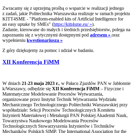
Zwracamy się z uprzejmą prośbą o wsparcie w realizacji jednego
z zadań, jakie Politechnika Warszawska realizuje w ramach projektu
KITT4SME - "Platform-enabled kits of Artificial Intelligence for
an easy uptake by SMEs" (
https://kitt4sme.eu/ »
).
Zadanie, kierowane do małych i średnich przedsiębiorstw, polega na
zapoznaniu się z wytycznymi dostępnymi pod
adresem »
oraz
wypełnieniu
kwestionariusza »
Z góry dziękujemy za pomoc i udział w badaniu.
XII Konferencja FiMM
W dniach
21-23 maja 2023 r.
, w Pałacu Zjazdów PAN w Jabłonnie
k/Warszawy, odbędzie się
XII Konferencja FiMM
– Fizyczne i
Matematyczne Modelowanie Procesów Wytwarzania,
organizowane przez Instytut Technik Wytwarzania Wydziału
Mechanicznego Technologicznego Politechniki Warszawskiej przy
współudziale: Sekcji Procesów Technologicznych Komitetu
Inżynierii Materiałowej i Metalurgii PAN Polskiej Akademii Nauk,
Towarzystwa Naukowego Modelowania Procesów
Technologicznych Stowarzyszenia Inżynierów i Techników
Mechaników Polskich SIMP, The International Association for the