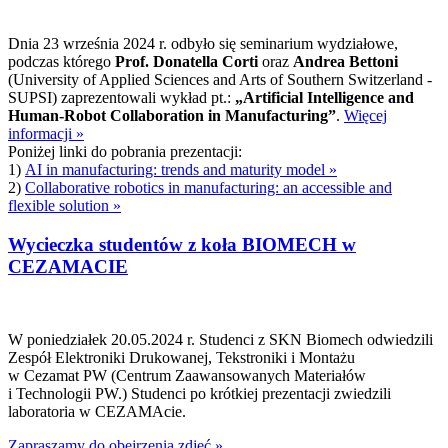
Dnia 23 września 2024 r. odbyło się seminarium wydziałowe,
podczas którego
Prof. Donatella Corti
oraz
Andrea Bettoni
(University of Applied Sciences and Arts of Southern Switzerland -
SUPSI) zaprezentowali wykład pt.:
„Artificial Intelligence and
Human-Robot Collaboration in Manufacturing”
.
Więcej
informacji »
Poniżej linki do pobrania prezentacji:
1)
AI in manufacturing: trends and maturity model »
2)
Collaborative robotics in manufacturing: an accessible and
flexible solution »
Wycieczka studentów z koła BIOMECH w
CEZAMACIE
W poniedziałek 20.05.2024 r. Studenci z SKN Biomech odwiedzili
Zespół Elektroniki Drukowanej, Tekstroniki i Montażu
w Cezamat PW (Centrum Zaawansowanych Materiałów
i Technologii PW.) Studenci po krótkiej prezentacji zwiedzili
laboratoria w CEZAMAcie.
Zapraszamy do obejrzenia zdjęć »