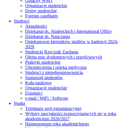
Gmachy WMT
Organizacje studenckie
Domy studenckie
Foreign canditates
Studenci
Aktualności
Dziekanat ds. Studenckich i International Office
Dziekanat ds. Nauczania
Opiekunowie kierunków studiów w kadencji 2024-
2028
Studencki Rzecznik Zaufania
Oferta prac dyplomowych i przejściowych
Praktyki studenckie
Ubezpieczenia i opieka medyczna
Studenci z niepełnosprawnością
Samorząd studentów
Koła naukowe
Organizacje studenckie
Erasmus+
e-mail / WiFi / Software
Studia
Terminarz sesji egzaminacyjnej
Wybory specjalności rozpoczynających się w roku
akademickim 2026/2027
Harmonogram roku akademickiego