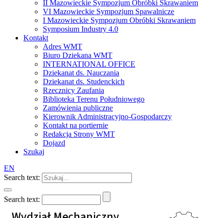
II Mazowieckie Sympozjum Obróbki Skrawaniem
VI Mazowieckie Sympozjum Spawalnicze
I Mazowieckie Sympozjum Obróbki Skrawaniem
Symposium Industry 4.0
Kontakt
Adres WMT
Biuro Dziekana WMT
INTERNATIONAL OFFICE
Dziekanat ds. Nauczania
Dziekanat ds. Studenckich
Rzecznicy Zaufania
Biblioteka Terenu Południowego
Zamówienia publiczne
Kierownik Administracyjno-Gospodarczy
Kontakt na portiernie
Redakcja Strony WMT
Dojazd
Szukaj
EN
Search text:
Search text:
Wydział Mechaniczny